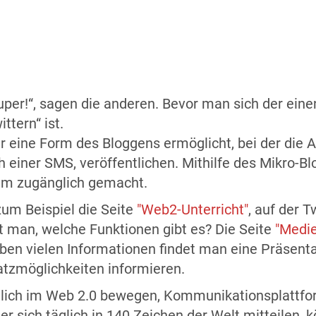
„Super!“, sagen die anderen. Bevor man sich der ei
tern“ ist.
der eine Form des Bloggens ermöglicht, bei der di
h einer SMS, veröffentlichen. Mithilfe des Mikro-
um zugänglich gemacht.
 zum Beispiel die Seite
"Web2-Unterricht"
, auf der 
rt man, welche Funktionen gibt es? Die Seite
"Medi
ben vielen Informationen findet man eine Präsentati
atzmöglichkeiten informieren.
glich im Web 2.0 bewegen, Kommunikationsplattfor
er sich täglich in 140 Zeichen der Welt mitteilen