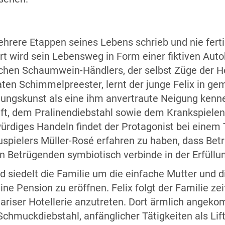
ere Etappen seines Lebens schrieb und nie fertig
ert wird sein Lebensweg in Form einer fiktiven Aut
chen Schaumwein-Händlers, der selbst Züge der Hoc
aten Schimmelpreester, lernt der junge Felix in 
llungskunst als eine ihm anvertraute Neigung kenne
ift, dem Pralinendiebstahl sowie dem Krankspielen
ürdiges Handeln findet der Protagonist bei einem 
ielers Müller-Rosé erfahren zu haben, dass Betru
n Betrügenden symbiotisch verbinde in der Erfüllu
d siedelt die Familie um die einfache Mutter und d
ine Pension zu eröffnen. Felix folgt der Familie z
riser Hotellerie anzutreten. Dort ärmlich angekom
hmuckdiebstahl, anfänglicher Tätigkeiten als Lif