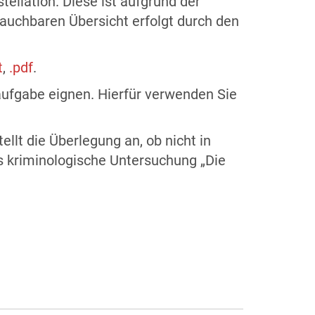
tellation. Diese ist aufgrund der
rauchbaren Übersicht erfolgt durch den
t
,
.pdf
.
saufgabe eignen. Hierfür verwenden Sie
llt die Überlegung an, ob nicht in
ns kriminologische Untersuchung „Die