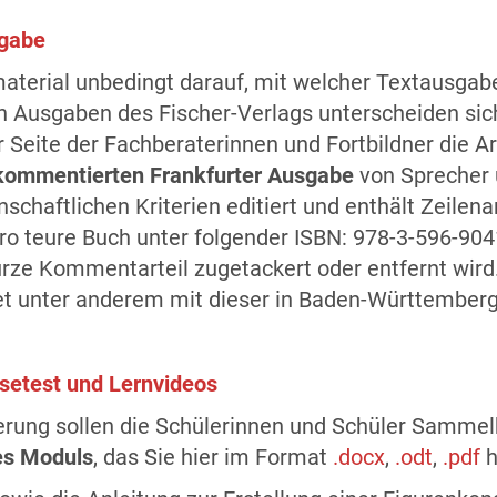
sgabe
aterial unbedingt darauf, mit welcher Textausgabe
 Ausgaben des Fischer-Verlags unterscheiden sich
er Seite der Fachberaterinnen und Fortbildner die 
kommentierten Frankfurter Ausgabe
von Sprecher 
chaftlichen Kriterien editiert und enthält Zeilen
uro teure Buch unter folgender ISBN: 978-3-596-9041
urze Kommentarteil zugetackert oder entfernt wird.
et unter anderem mit dieser in Baden-Württember
esetest und Lernvideos
icherung sollen die Schülerinnen und Schüler Samm
ses Moduls
, das Sie hier im Format
.docx
,
.odt
,
.pdf
h