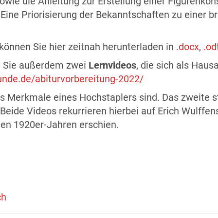
owie die Anleitung zur Erstellung einer Figurenkons
 Eine Priorisierung der Bekanntschaften zu einer b
können Sie hier zeitnah herunterladen in
.docx
,
.od
en Sie außerdem zwei
Lernvideos
, die sich als Hau
unde.de/abiturvorbereitung-2022/
as Merkmale eines Hochstaplers sind. Das zweite ste
Beide Videos rekurrieren hierbei auf Erich Wulffe
den 1920er-Jahren erschien.
ch