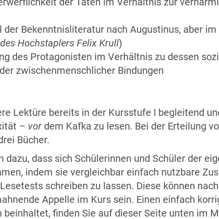
rwerflichkeit der Taten im Verhältnis zur verharm
il der Bekenntnisliteratur nach Augustinus, aber 
des Hochstaplers Felix Krull
)
ng des Protagonisten im Verhältnis zu dessen soz
ender zwischenmenschlicher Bindungen
ere Lektüre bereits in der Kursstufe I begleitend 
xität –
vor
dem Kafka zu lesen. Bei der Erteilung v
drei Bücher.
an dazu, dass sich Schülerinnen und Schüler der eig
hmen, indem sie vergleichbar einfach nutzbare 
 Lesetests schreiben zu lassen. Diese können nac
hnende Appelle im Kurs sein. Einen einfach korrig
einhaltet, finden Sie auf dieser Seite unten im Ma