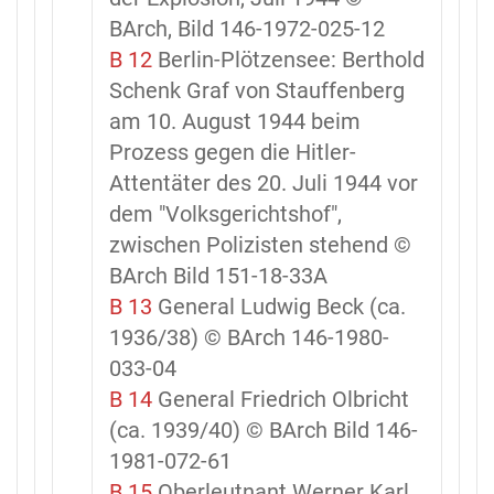
BArch, Bild 146-1972-025-12
B 12
Berlin-Plötzensee: Berthold
Schenk Graf von Stauffenberg
am 10. August 1944 beim
Prozess gegen die Hitler-
Attentäter des 20. Juli 1944 vor
dem "Volksgerichtshof",
zwischen Polizisten stehend ©
BArch Bild 151-18-33A
B 13
General Ludwig Beck (ca.
1936/38) © BArch 146-1980-
033-04
B 14
General Friedrich Olbricht
(ca. 1939/40) © BArch Bild 146-
1981-072-61
B 15
Oberleutnant Werner Karl