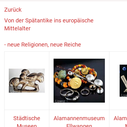
Zurück
Von der Spätantike ins europäische
Mittelalter
- neue Religionen, neue Reiche
Lizenz
Liz
Lizenz
Städtische
Alamannenmuseum
Alam
Museen
Ellwangen