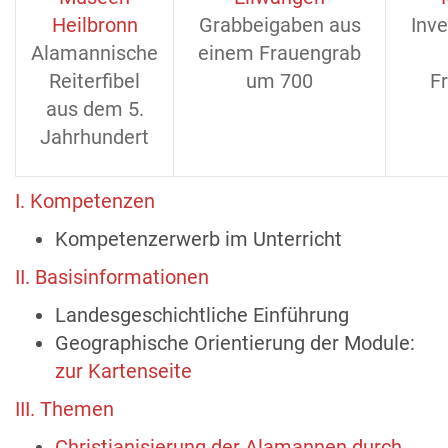
Heilbronn
Grabbeigaben aus
Inve
Alamannische
einem Frauengrab
Reiterfibel
um 700
F
aus dem 5.
Jahrhundert
I. Kompetenzen
Kompetenzerwerb im Unterricht
II. Basisinformationen
Landesgeschichtliche Einführung
Geographische Orientierung der Module:
zur Kartenseite
III. Themen
Christianisierung der Alamannen durch