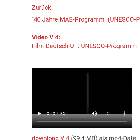
Zurück
"40 Jahre MAB-Programm" (UNESCO-Pr
Video V 4:
Film Deutsch UT: UNESCO-Programm "
download V 4
(99,4 MB) als mp4-Datei (