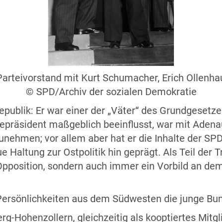
arteivorstand mit Kurt Schumacher, Erich Ollenha
© SPD/Archiv der sozialen Demokratie
epublik: Er war einer der „Väter“ des Grundgesetz
epräsident maßgeblich beeinflusst, war mit Aden
ehmen; vor allem aber hat er die Inhalte der SPD-
 Haltung zur Ostpolitik hin geprägt. Als Teil der T
 Opposition, sondern auch immer ein Vorbild an de
e Persönlichkeiten aus dem Südwesten die junge Bu
-Hohenzollern, gleichzeitig als kooptiertes Mitgli