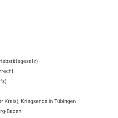
iebsrätegesetz)
rrecht
fs)
er Kreis); Kriegsende in Tübingen
erg-Baden