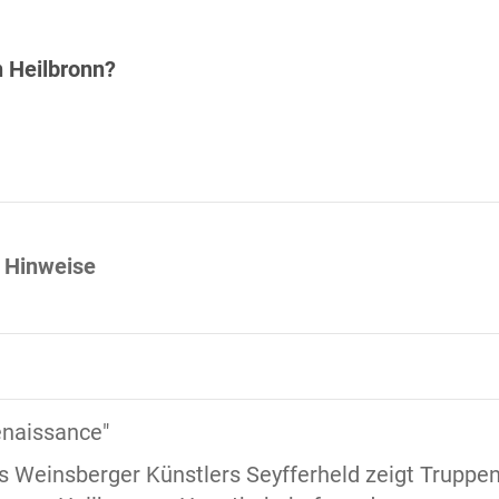
n Heilbronn?
 Hinweise
enaissance"
es Weinsberger Künstlers Seyfferheld zeigt Truppe