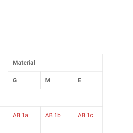
Material
G
M
E
AB 1a
AB 1b
AB 1c
n