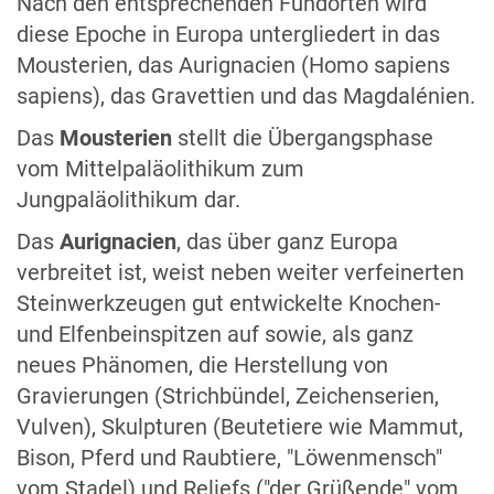
Nach den entsprechenden Fundorten wird
diese Epoche in Europa untergliedert in das
Mousterien, das Aurignacien (Homo sapiens
sapiens), das Gravettien und das Magdalénien.
Das
Mousterien
stellt die Übergangsphase
vom Mittelpaläolithikum zum
Jungpaläolithikum dar.
Das
Aurignacien
, das über ganz Europa
verbreitet ist, weist neben weiter verfeinerten
Steinwerkzeugen gut entwickelte Knochen-
und Elfenbeinspitzen auf sowie, als ganz
neues Phänomen, die Herstellung von
Gravierungen (Strichbündel, Zeichenserien,
Vulven), Skulpturen (Beutetiere wie Mammut,
Bison, Pferd und Raubtiere, "Löwenmensch"
vom Stadel) und Reliefs ("der Grüßende" vom