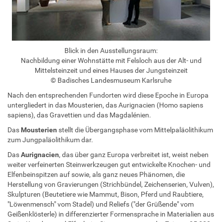
Blick in den Ausstellungsraum:
Nachbildung einer Wohnstätte mit Felsloch aus der Alt- und
Mittelsteinzeit und eines Hauses der Jungsteinzeit
© Badisches Landesmuseum Karlsruhe
Nach den entsprechenden Fundorten wird diese Epoche in Europa
untergliedert in das Mousterien, das Aurignacien (Homo sapiens
sapiens), das Gravettien und das Magdalénien.
Das
Mousterien
stellt die Übergangsphase vom Mittelpaläolithikum
zum Jungpaläolithikum dar.
Das
Aurignacien
, das über ganz Europa verbreitet ist, weist neben
weiter verfeinerten Steinwerkzeugen gut entwickelte Knochen- und
Elfenbeinspitzen auf sowie, als ganz neues Phänomen, die
Herstellung von Gravierungen (Strichbündel, Zeichenserien, Vulven),
Skulpturen (Beutetiere wie Mammut, Bison, Pferd und Raubtiere,
"Löwenmensch" vom Stadel) und Reliefs ("der Grüßende" vom
Geißenklösterle) in differenzierter Formensprache in Materialien aus