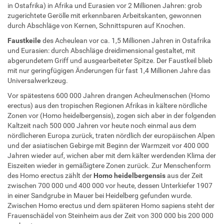
in Ostafrika) in Afrika und Eurasien vor 2 Millionen Jahren: grob
zugerichtete Gerölle mit erkennbaren Arbeitskanten, gewonnen
durch Abschläge von Kernen, Schnittspuren auf Knochen.
Faustkeile
des Acheulean vor ca. 1,5 Millionen Jahren in Ostafrika
und Eurasien: durch Abschläge dreidimensional gestaltet, mit
abgerundetem Griff und ausgearbeiteter Spitze. Der Faustkeil blieb
mit nur geringfügigen Änderungen für fast 1,4 Millionen Jahre das
Universalwerkzeug.
Vor spätestens 600 000 Jahren drangen Acheulmenschen (Homo
erectus) aus den tropischen Regionen Afrikas in kältere nördliche
Zonen vor (Homo heidelbergensis), zogen sich aber in der folgenden
Kaltzeit nach 500 000 Jahren vor heute noch einmal aus dem
nördlicheren Europa zurück, traten nördlich der europäischen Alpen
und der asiatischen Gebirge mit Beginn der Warmzeit vor 400 000
Jahren wieder auf, wichen aber mit dem kälter werdenden Klima der
Eiszeiten wieder in gemäßigtere Zonen zurück. Zur Menschenform
des Homo erectus zählt der
Homo heidelbergensis
aus der Zeit
zwischen 700 000 und 400 000 vor heute, dessen Unterkiefer 1907
in einer Sandgrube in Mauer bei Heidelberg gefunden wurde.
Zwischen Homo erectus und dem späteren Homo sapiens steht der
Frauenschädel von Steinheim aus der Zeit von 300 000 bis 200 000