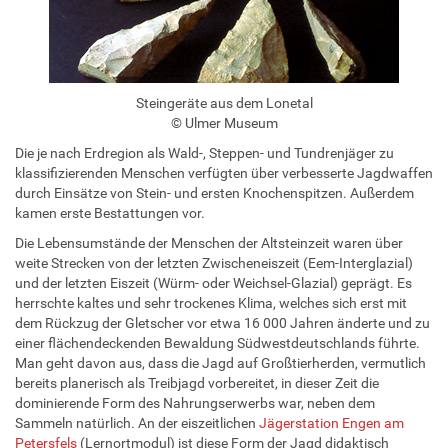
Steingeräte aus dem Lonetal
©
Ulmer Museum
Die je nach Erdregion als Wald-, Steppen- und Tundrenjäger zu
klassifizierenden Menschen verfügten über verbesserte Jagdwaffen
durch Einsätze von Stein- und ersten Knochenspitzen. Außerdem
kamen erste Bestattungen vor.
Die Lebensumstände der Menschen der Altsteinzeit waren über
weite Strecken von der letzten Zwischeneiszeit (Eem-Interglazial)
und der letzten Eiszeit (Würm- oder Weichsel-Glazial) geprägt. Es
herrschte kaltes und sehr trockenes Klima, welches sich erst mit
dem Rückzug der Gletscher vor etwa 16 000 Jahren änderte und zu
einer flächendeckenden Bewaldung Südwestdeutschlands führte.
Man geht davon aus, dass die Jagd auf Großtierherden, vermutlich
bereits planerisch als Treibjagd vorbereitet, in dieser Zeit die
dominierende Form des Nahrungserwerbs war, neben dem
Sammeln natürlich. An der eiszeitlichen
Jägerstation Engen am
Petersfels
(Lernortmodul) ist diese Form der Jagd didaktisch