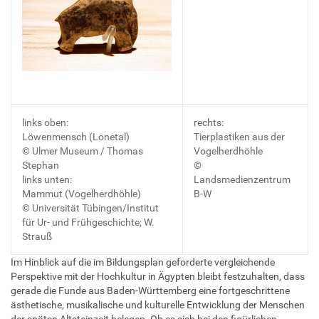
links oben:
rechts:
Löwenmensch (Lonetal)
Tierplastiken aus der
© Ulmer Museum / Thomas
Vogelherdhöhle
Stephan
©
links unten:
Landsmedienzentrum
Mammut (Vogelherdhöhle)
B-W
© Universität Tübingen/Institut
für Ur- und Frühgeschichte; W.
Strauß
Im Hinblick auf die im Bildungsplan geforderte vergleichende
Perspektive mit der Hochkultur in Ägypten bleibt festzuhalten, dass
gerade die Funde aus Baden-Württemberg eine fortgeschrittene
ästhetische, musikalische und kulturelle Entwicklung der Menschen
der späten Altsteinzeit belegen. Ob es sich bei den figürlichen