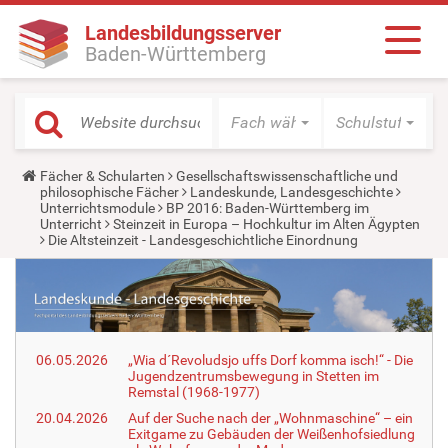
Landesbildungsserver
Baden-Württemberg
Fach wählen
Schulstufe wäh
Y
Fächer & Schularten
Gesellschaftswissenschaftliche und
o
philosophische Fächer
Landeskunde, Landesgeschichte
u
Unterrichtsmodule
BP 2016: Baden-Württemberg im
a
Unterricht
Steinzeit in Europa – Hochkultur im Alten Ägypten
r
Die Altsteinzeit - Landesgeschichtliche Einordnung
e
h
e
r
e
:
06.05.2026
„Wia d´Revoludsjo uffs Dorf komma isch!“ - Die
Jugendzentrumsbewegung in Stetten im
Remstal (1968-1977)
20.04.2026
Auf der Suche nach der „Wohnmaschine“ – ein
Exitgame zu Gebäuden der Weißenhofsiedlung