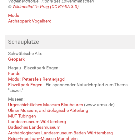
Vogelherdhöhle - Höhle des Löwenmenschen
©
Wikimedia/Th.Prag (CC BY-SA 3.0)
Modul
Archäopark Vogelherd
Schauplätze
Schwäbische Alb:
Geopark
Hegau - Eiszeitpark Engen:
Funde
Modul: Petersfels Rentierjagd
Eiszeitpark Engen
- Ein spannender Naturlehrpfad zum Thema
"Eiszeit"
Museen:
Urgeschichtliches Museum Blaubeuren
(www.urmu.de)
Ulmer Museum, archäologische Abteilung
MUT Tübingen
Landesmuseum Württemberg
Badisches Landesmuseum
Archäologisches Landesmuseum Baden-Württemberg
Reiss-Engelhorn-Museen Mannheim