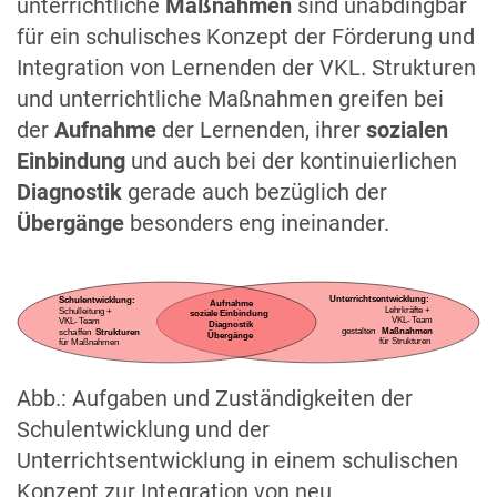
unterrichtliche
Maßnahmen
sind unabdingbar
für ein schulisches Konzept der Förderung und
Integration von Lernenden der VKL. Strukturen
und unterrichtliche Maßnahmen greifen bei
der
Aufnahme
der Lernenden, ihrer
sozialen
Einbindung
und auch bei der kontinuierlichen
Diagnostik
gerade auch bezüglich der
Übergänge
besonders eng ineinander.
Unterrichtsentwicklung:
Schulentwicklung:
Aufnahme
Lehrkräfte +
Schulleitung +
soziale Einbindung
VKL-
T
eam
VKL-
T
eam
Diagnostik
gestalten
Maßnahmen
scha
f
fen
Strukturen
Übergänge
für Strukturen
für Maßnahmen
Abb.: Aufgaben und Zuständigkeiten der
Schulentwicklung und der
Unterrichtsentwicklung in einem schulischen
Konzept zur Integration von neu