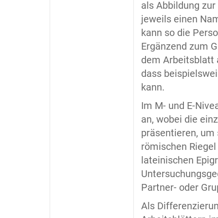
als Abbildung zur
jeweils einen Name
kann so die Perso
Ergänzend zum Ge
dem Arbeitsblatt 
dass beispielswe
kann.
Im M- und E-Nivea
an, wobei die ein
präsentieren, um 
römischen Riegel 
lateinischen Epigr
Untersuchungsgeg
Partner- oder Gru
Als Differenzier