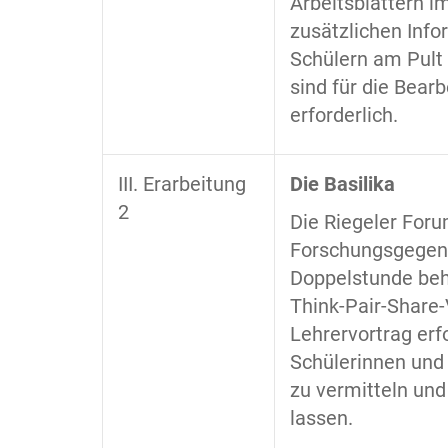
Arbeitsblättern i
zusätzlichen Info
Schülern am Pult 
sind für die Bear
erforderlich.
III. Erarbeitung
Die Basilika
2
Die Riegeler Foru
Forschungsgegens
Doppelstunde beh
Think-Pair-Share-
Lehrervortrag erfo
Schülerinnen und
zu vermitteln un
lassen.