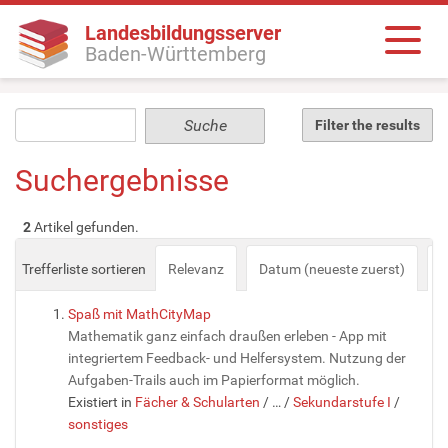
Landesbildungsserver
Baden-Württemberg
Filter the results
Suchergebnisse
2
Artikel gefunden.
Trefferliste sortieren
Relevanz
Datum (neueste zuerst)
a
Spaß mit MathCityMap
Mathematik ganz einfach draußen erleben - App mit
integriertem Feedback- und Helfersystem. Nutzung der
Aufgaben-Trails auch im Papierformat möglich.
Existiert in
Fächer & Schularten
/
…
/
Sekundarstufe I
/
sonstiges