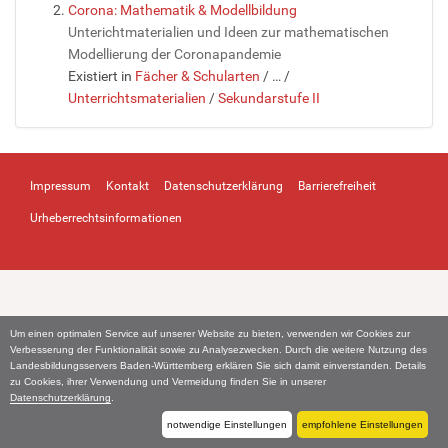
Corona: Mathematik & Modellbildung
Unterichtmaterialien und Ideen zur mathematischen
Modellierung der Coronapandemie
Existiert in
Fächer & Schularten
/
…
/
Unterrichtsmaterialien
/
Sekundarstufe II
Impressum
Kontakt
Datenschutzerklärung
Barrierefreiheit
Urheberrechtsinformationen
Um einen optimalen Service auf unserer Website zu bieten, verwenden wir Cookies zur
Verbesserung der Funktionalität sowie zu Analysezwecken. Durch die weitere Nutzung des
Landesbildungsservers Baden-Württemberg erklären Sie sich damit einverstanden. Details
zu Cookies, ihrer Verwendung und Vermeidung finden Sie in unserer
Datenschutzerklärung
.
notwendige Einstellungen
empfohlene Einstellungen