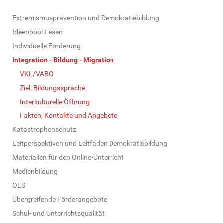
N
Extremismusprävention und Demokratiebildung
a
Ideenpool Lesen
v
Individuelle Förderung
i
Integration - Bildung - Migration
g
VKL/VABO
a
Ziel: Bildungssprache
t
Interkulturelle Öffnung
i
Fakten, Kontakte und Angebote
o
Katastrophenschutz
n
Leitperspektiven und Leitfaden Demokratiebildung
Materialien für den Online-Unterricht
Medienbildung
OES
Übergreifende Förderangebote
Schul- und Unterrichtsqualität