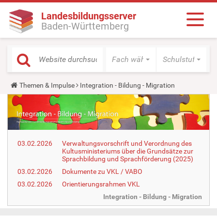
Landesbildungsserver
Baden-Württemberg
Fach wählen
Schulstufe wäh
Y
Themen & Impulse
Integration - Bildung - Migration
o
u
a
r
e
h
e
03.02.2026
Verwaltungsvorschrift und Verordnung des
r
Kultusministeriums über die Grundsätze zur
e
Sprachbildung und Sprachförderung (2025)
:
03.02.2026
Dokumente zu VKL / VABO
03.02.2026
Orientierungsrahmen VKL
Integration - Bildung - Migration