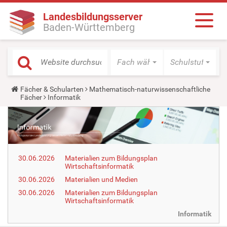
Landesbildungsserver
Baden-Württemberg
Fach wählen
Schulstufe wäh
Y
Fächer & Schularten
Mathematisch-naturwissenschaftliche
o
Fächer
Informatik
u
a
r
e
h
e
r
30.06.2026
Materialien zum Bildungsplan
e
Wirtschaftsinformatik
:
30.06.2026
Materialien und Medien
30.06.2026
Materialien zum Bildungsplan
Wirtschaftsinformatik
Informatik