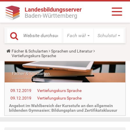
Landesbildungsserver
Baden-Württemberg
Fach wählen
Schulstufe wäh
Y
Fächer & Schularten
Sprachen und Literatur
o
Vertiefungskurs Sprache
u
a
r
e
h
e
r
09.12.2019
Vertiefungskurs Sprache
e
:
09.12.2019
Vertiefungskurs Sprache
Angebot im Wahlbereich der Kursstufe an den allgemein
bildenden Gymnasien: Bildungsplan und Zertifikatsklausur