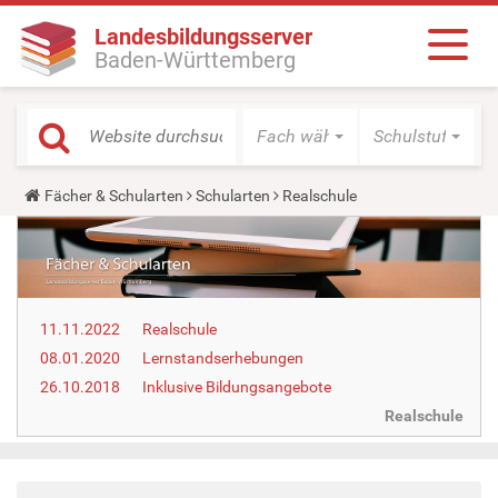
Landesbildungsserver
Baden-Württemberg
Fach wählen
Schulstufe wäh
Y
Fächer & Schularten
Schularten
Realschule
o
u
a
r
e
h
e
11.11.2022
Realschule
r
e
08.01.2020
Lernstandserhebungen
:
26.10.2018
Inklusive Bildungsangebote
Realschule