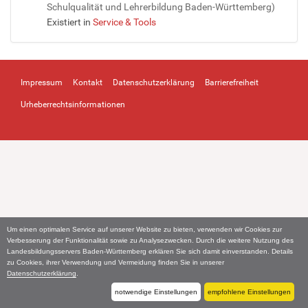
Schulqualität und Lehrerbildung Baden-Württemberg)
Existiert in
Service & Tools
Impressum
Kontakt
Datenschutzerklärung
Barrierefreiheit
Urheberrechtsinformationen
Um einen optimalen Service auf unserer Website zu bieten, verwenden wir Cookies zur
Verbesserung der Funktionalität sowie zu Analysezwecken. Durch die weitere Nutzung des
Landesbildungsservers Baden-Württemberg erklären Sie sich damit einverstanden. Details
zu Cookies, ihrer Verwendung und Vermeidung finden Sie in unserer
Datenschutzerklärung
.
notwendige Einstellungen
empfohlene Einstellungen