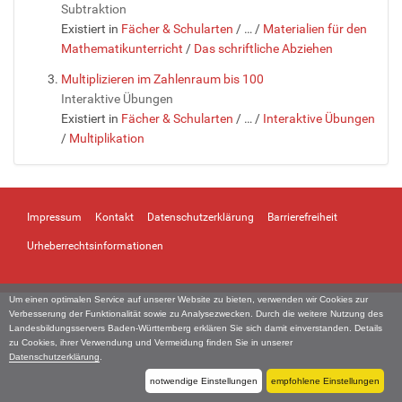
Subtraktion
Existiert in
Fächer & Schularten
/
…
/
Materialien für den
Mathematikunterricht
/
Das schriftliche Abziehen
Multiplizieren im Zahlenraum bis 100
Interaktive Übungen
Existiert in
Fächer & Schularten
/
…
/
Interaktive Übungen
/
Multiplikation
Impressum
Kontakt
Datenschutzerklärung
Barrierefreiheit
Urheberrechtsinformationen
Um einen optimalen Service auf unserer Website zu bieten, verwenden wir Cookies zur
Verbesserung der Funktionalität sowie zu Analysezwecken. Durch die weitere Nutzung des
Landesbildungsservers Baden-Württemberg erklären Sie sich damit einverstanden. Details
zu Cookies, ihrer Verwendung und Vermeidung finden Sie in unserer
Datenschutzerklärung
.
notwendige Einstellungen
empfohlene Einstellungen