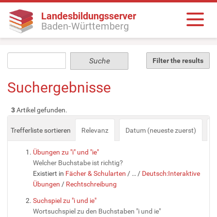
Landesbildungsserver
Baden-Württemberg
Filter the results
Suchergebnisse
3
Artikel gefunden.
Trefferliste sortieren
Relevanz
Datum (neueste zuerst)
a
Übungen zu "i" und "ie"
Welcher Buchstabe ist richtig?
Existiert in
Fächer & Schularten
/
…
/
Deutsch:Interaktive
Übungen
/
Rechtschreibung
Suchspiel zu "i und ie"
Wortsuchspiel zu den Buchstaben "i und ie"