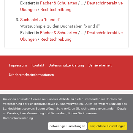
Existiert in
Fächer & Schularten
/
…
/
Deutsch:Interaktive
Übungen
/
Rechtschreibung
Suchspiel zu "b und d"
Wortsuchspiel zu den Buchstaben "b und d"
Existiert in
Fächer & Schularten
/
…
/
Deutsch:Interaktive
Übungen
/
Rechtschreibung
Impressum
Kontakt
Datenschutzerklärung
Barrierefreiheit
Urheberrechtsinformationen
Um einen optimalen Service auf unserer Website zu bieten, verwenden wir Cookies zur
Verbesserung der Funktionalität sowie zu Analysezwecken. Durch die weitere Nutzung des
Landesbildungsservers Baden-Württemberg erklären Sie sich damit einverstanden. Details
zu Cookies, ihrer Verwendung und Vermeidung finden Sie in unserer
Datenschutzerklärung
.
notwendige Einstellungen
empfohlene Einstellungen