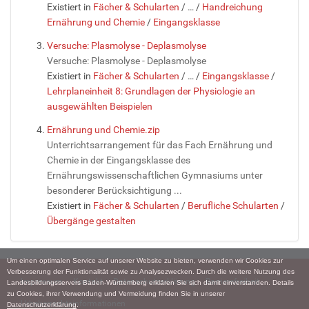
Existiert in
Fächer & Schularten
/
…
/
Handreichung
Ernährung und Chemie
/
Eingangsklasse
Versuche: Plasmolyse - Deplasmolyse
Versuche: Plasmolyse - Deplasmolyse
Existiert in
Fächer & Schularten
/
…
/
Eingangsklasse
/
Lehrplaneinheit 8: Grundlagen der Physiologie an
ausgewählten Beispielen
Ernährung und Chemie.zip
Unterrichtsarrangement für das Fach Ernährung und
Chemie in der Eingangsklasse des
Ernährungswissenschaftlichen Gymnasiums unter
besonderer Berücksichtigung ...
Existiert in
Fächer & Schularten
/
Berufliche Schularten
/
Übergänge gestalten
Um einen optimalen Service auf unserer Website zu bieten, verwenden wir Cookies zur
Verbesserung der Funktionalität sowie zu Analysezwecken. Durch die weitere Nutzung des
Impressum
Kontakt
Datenschutzerklärung
Barrierefreiheit
Landesbildungsservers Baden-Württemberg erklären Sie sich damit einverstanden. Details
zu Cookies, ihrer Verwendung und Vermeidung finden Sie in unserer
Urheberrechtsinformationen
Datenschutzerklärung
.