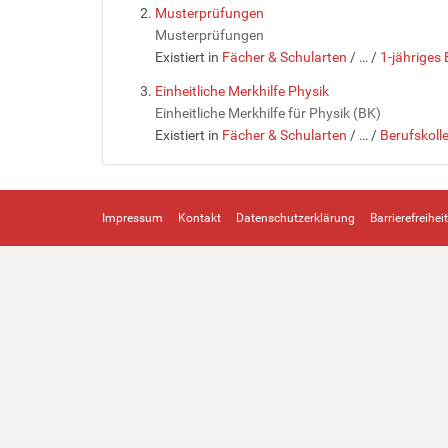
Musterprüfungen
Musterprüfungen
Existiert in
Fächer & Schularten
/
…
/
1-jähriges 
Einheitliche Merkhilfe Physik
Einheitliche Merkhilfe für Physik (BK)
Existiert in
Fächer & Schularten
/
…
/
Berufskoll
Impressum
Kontakt
Datenschutzerklärung
Barrierefreiheit