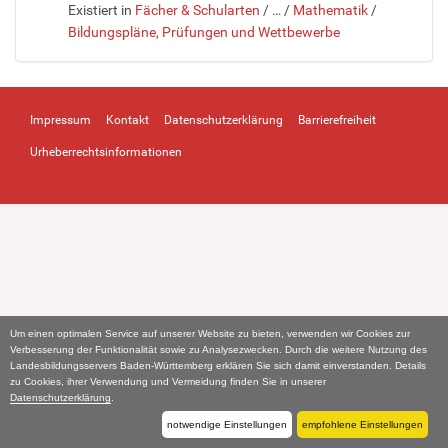
Existiert in
Fächer & Schularten
/
…
/
Mathematik
/
Bildungspläne, Prüfungen und Wettbewerbe
Impressum
Kontakt
Datenschutzerklärung
Barrierefreiheit
Urheberrechtsinformationen
Um einen optimalen Service auf unserer Website zu bieten, verwenden wir Cookies zur
Verbesserung der Funktionalität sowie zu Analysezwecken. Durch die weitere Nutzung des
Landesbildungsservers Baden-Württemberg erklären Sie sich damit einverstanden. Details
zu Cookies, ihrer Verwendung und Vermeidung finden Sie in unserer
Datenschutzerklärung
.
notwendige Einstellungen
empfohlene Einstellungen