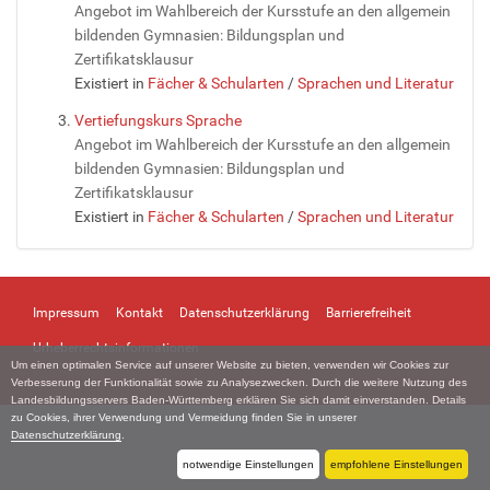
Angebot im Wahlbereich der Kursstufe an den allgemein
bildenden Gymnasien: Bildungsplan und
Zertifikatsklausur
Existiert in
Fächer & Schularten
/
Sprachen und Literatur
Vertiefungskurs Sprache
Angebot im Wahlbereich der Kursstufe an den allgemein
bildenden Gymnasien: Bildungsplan und
Zertifikatsklausur
Existiert in
Fächer & Schularten
/
Sprachen und Literatur
Impressum
Kontakt
Datenschutzerklärung
Barrierefreiheit
Urheberrechtsinformationen
Um einen optimalen Service auf unserer Website zu bieten, verwenden wir Cookies zur
Verbesserung der Funktionalität sowie zu Analysezwecken. Durch die weitere Nutzung des
Landesbildungsservers Baden-Württemberg erklären Sie sich damit einverstanden. Details
zu Cookies, ihrer Verwendung und Vermeidung finden Sie in unserer
Datenschutzerklärung
.
notwendige Einstellungen
empfohlene Einstellungen