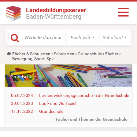
Landesbildungsserver
Baden-Württemberg
Fach wählen
Schulstufe wäh
Y
Fächer & Schularten
Schularten
Grundschule
Fächer
o
Bewegung, Sport, Spiel
u
a
r
e
h
e
r
05.07.2024
Lernentwicklungsgespräche in der Grundschule
e
:
30.01.2023
Lauf- und Wurfspiel
11.11.2022
Grundschule
Fächer und Themen der Grundschule