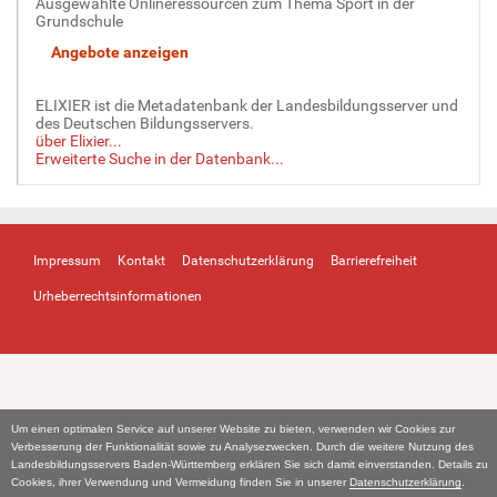
Ausgewählte Onlineressourcen zum Thema Sport in der
Grundschule
ELIXIER ist die Metadatenbank der Landesbildungsserver und
des Deutschen Bildungsservers.
über Elixier...
Erweiterte Suche in der Datenbank...
Impressum
Kontakt
Datenschutzerklärung
Barrierefreiheit
Urheberrechtsinformationen
Um einen optimalen Service auf unserer Website zu bieten, verwenden wir Cookies zur
Verbesserung der Funktionalität sowie zu Analysezwecken. Durch die weitere Nutzung des
Landesbildungsservers Baden-Württemberg erklären Sie sich damit einverstanden. Details zu
Cookies, ihrer Verwendung und Vermeidung finden Sie in unserer
Datenschutzerklärung
.