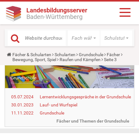
Landesbildungsserver
Baden-Württemberg
Fach wählen
Schulstufe wäh
Y
Fächer & Schularten
Schularten
Grundschule
Fächer
o
Bewegung, Sport, Spiel
Raufen und Kämpfen
Seite 3
u
a
r
e
h
e
r
05.07.2024
Lernentwicklungsgespräche in der Grundschule
e
:
30.01.2023
Lauf- und Wurfspiel
11.11.2022
Grundschule
Fächer und Themen der Grundschule