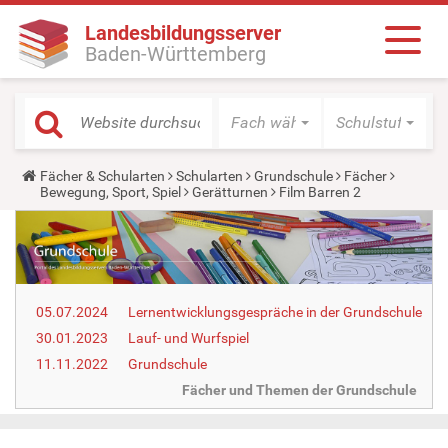
Landesbildungsserver
Baden-Württemberg
Fach wählen
Schulstufe wäh
Y
Fächer & Schularten
Schularten
Grundschule
Fächer
o
Bewegung, Sport, Spiel
Gerätturnen
Film Barren 2
u
a
r
e
h
e
r
05.07.2024
Lernentwicklungsgespräche in der Grundschule
e
:
30.01.2023
Lauf- und Wurfspiel
11.11.2022
Grundschule
Fächer und Themen der Grundschule