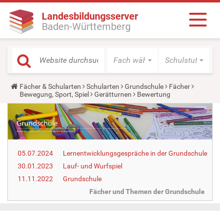
Landesbildungsserver
Baden-Württemberg
Fach wählen
Schulstufe wäh
Y
Fächer & Schularten
Schularten
Grundschule
Fächer
o
Bewegung, Sport, Spiel
Gerätturnen
Bewertung
u
a
r
e
h
e
r
05.07.2024
Lernentwicklungsgespräche in der Grundschule
e
:
30.01.2023
Lauf- und Wurfspiel
11.11.2022
Grundschule
Fächer und Themen der Grundschule