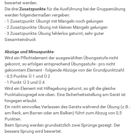
bewertet werden.
Die drei
Zusatzpunkte
für die Ausführung bei der Gruppenübung
werden folgendermaßen vergeben:
- 1 Zusatzpunkt: Übungt mit Mängeln noch gelungen
- 2 Zusatzpunkte: Übung mit kleinen Mängeln gelungen
- 3 Zusatzpunkte: Übung fehlerlos geturnt, sehr guter
Gesamteindruck
Abzüge und Minuspunkte
:
Wird ein Pflichtelement der ausgewählten Übungsstufe nicht
gekonnt, so erfolgen entsprechend Übungsstufe - pro nicht
gekonntem Element - folgende Abzüge von der Grundpunktzahl:
- 0,5 Punkte: Ü 1 und Ü 2
- 1 Punkt: Ü 3 und Ü 4
Wird ein Element mit Hilfegebung geturnt, so gilt die gleiche
Punktabzugregel wie oben. Eine Sicherheitsstellung am Gerät ist
hingegen erlaubt.
Ein nicht sinnvolles Verlassen des Geräts während der Übung (z.B.:
am Reck, am Barren oder am Balken) führt zum Abzug von 0,5
Punkten.
Beim Sprung werden grundsätzlich zwei Sprünge gezeigt. Der
bessere Sprung wird bewertet.