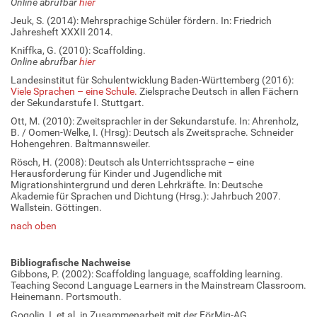
Online abrufbar
hier
Jeuk, S. (2014): Mehrsprachige Schüler fördern. In: Friedrich
Jahresheft XXXII 2014.
Kniffka, G. (2010): Scaffolding.
Online abrufbar
hier
Landesinstitut für Schulentwicklung Baden-Württemberg (2016):
Viele Sprachen – eine Schule.
Zielsprache Deutsch in allen Fächern
der Sekundarstufe I. Stuttgart.
Ott, M. (2010): Zweitsprachler in der Sekundarstufe. In: Ahrenholz,
B. / Oomen-Welke, I. (Hrsg): Deutsch als Zweitsprache. Schneider
Hohengehren. Baltmannsweiler.
Rösch, H. (2008): Deutsch als Unterrichtssprache – eine
Herausforderung für Kinder und Jugendliche mit
Migrationshintergrund und deren Lehrkräfte. In: Deutsche
Akademie für Sprachen und Dichtung (Hrsg.): Jahrbuch 2007.
Wallstein. Göttingen.
nach oben
Bibliografische Nachweise
Gibbons, P. (2002): Scaffolding language, scaffolding learning.
Teaching Second Language Learners in the Mainstream Classroom.
Heinemann. Portsmouth.
Gogolin, I. et al. in Zusammenarbeit mit der FörMig-AG