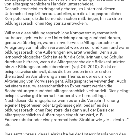
von alltagssprachlichem Handeln unterscheidet.
Deshalb erscheint es dringend geboten, im Unterricht diesen
Unterschied explizit herauszustellen, um die alltagssprachlichen
Kompetenzen, die die Lernenden schon mitbringen, hin zu einem
bildungssprachlichen Register zu entwickeln.
Will man diese bildungssprachliche Kompetenz systematisch
aufbauen, geht es bei der Unterrichtsplanung zunächst darum,
genau zu überlegen, wann sinnvollerweise Alltagssprache zur
Aneignung von Inhalten verwendet werden soll und kann und wann
bildungssprachliche Äußerungen erwartet werden. Denn aus
lernpsychologischer Sicht ist es für die Schülerinnen und Schüler
durchaus hilfreich, wenn die Alltagssprache eine Brückenfunktion
hin zur Bildungssprache übernimmt (vgl. Ott 2010). So ist es
beispielsweise sinnvoll, dass die Lernenden in einer ersten
thematischen Annäherung an ein Thema, in der es um die
Aktivierung von Vorwissen geht, Alltagssprache verwenden. Auch
bei einem naturwissenschaftlichen Experiment werden die
Beobachtungen zunächst alltagssprachlich verhandelt. Dies gelingt
beispielsweise gut innerhalb kooperativer Lernsettings.
Nach dieser Klärungsphase, wenn es um die Verschriftlichung
eigener Hypothesen oder Ergebnisse geht, bedarf es des
bildungssprachlichen Registers, das dann auf der Basis der
alltagssprachlichen Äußerungen eingeführt wird, z. B.
Fachvokabular oder eine grammatische Struktur wie „Je … desto …“,
etc.
Dies setzt voraus, dass Lehrkräfte bei der Unterrichtsplanung das