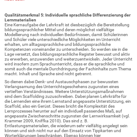
Qualitätsmerkmal 5: Individuelle sprachliche Differenzierung der
Lernmaterialien
Eine Kernaufgabe der Lehrkraft ist diesbezüglich die Bereitstellung
bildungssprachlicher Mittel und deren möglichst vielfältige
Modellierung nach individuellen Bedürfnissen, damit Schülerinnen
und Schüler viele unterschiedliche Möglichkeiten im Unterricht
erhalten, um alltagssprachliche und bildungssprachliche
Kompetenzen voneinander zu unterscheiden. So werden sie in die
Lage versetzt, das bildungssprachliche Register bewusst und aktiv
zu erwerben, anzuwenden und weiterzuentwickeln. Jeder Unterricht
wird insofern zum Sprachunterricht, dass er die sprachliche und
somit auch die mentale Durchdringung der Fachinhalte zum Thema
macht. Inhalt und Sprache sind nicht getrennt.
So dienen dabei Denk- und Austauschphasen zur bewussten
Verlangsamung des Unterrichtsgeschehens zugunsten eines
vertieften Verständnisses. Weitere Unterstützungsmaßnahmen
sind dem Scaffolding zuzuschreiben. Dabei planen Lehrkräfte für
die Lernenden eine ihrem Lernstand angepasste Unterstützung, ein
Scaffold, also ein Gerüst. Dieses bricht die Komplexität des
Lernprozesses herunter auf ein individuell passendes Maß, auf
angepasste Zwischenschritte zugunsten der Lernwirksamkeit (vgl.
Krammer 2009, Kniffka 2010). Das sind z. B.
Entlastungsmaterialien, die wiederum sehr vielfältig angelegt sein
können und sich nicht nur auf den Einsatz von Tippkarten und
Worterklärungen beschränken. Ebenso können hier