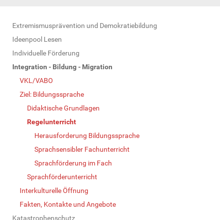
N
Extremismusprävention und Demokratiebildung
a
Ideenpool Lesen
v
Individuelle Förderung
i
Integration - Bildung - Migration
g
VKL/VABO
a
Ziel: Bildungssprache
t
Didaktische Grundlagen
i
Regelunterricht
o
Herausforderung Bildungssprache
n
Sprachsensibler Fachunterricht
Sprachförderung im Fach
Sprachförderunterricht
Interkulturelle Öffnung
Fakten, Kontakte und Angebote
Katastrophenschutz