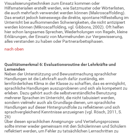
Visualisierungstechniken zum Einsatz kommen oder
Hilfsmaterialien erstellt werden, wie Satzmuster oder Wörterlisten,
die auch mehrfach verwendet werden können (Makroscaffolding).
Das ersetzt jedoch keineswegs die direkte, spontane Hilfestellung im
Unterricht bei aufkommenden Schwierigkeiten, die nicht antizipiert
werden können (Mikroscaffolding, vgl. Gibbons, 2002). Oft helfen
hier schon langsames Sprechen, Wiederholungen von Regeln, kleine
Erklärungen, der Einsatz von Murmelrunden zur Vergewisserung,
alles verstanden zu haben oder Partnerarbeitsphasen.
nach oben
Qualitätsmerkmal 6: Evaluationsroutine der Lehrkräfte und
Lernenden
Neben der Unterstützung und Bewusstmachung sprachlicher
Handlungen ist die Lehrkraft auch dafür zuständig, ein
lernförderliches Klima in der Klasse zu schaffen, das es ermöglicht,
sprachliche Handlungen auszuprobieren und sich als kompetent zu
erleben. Dazu gehört auch die selbstverständliche Benutzung
mehrerer Sprachen im Unterricht, die nicht tabuisiert werden,
sondern vielmehr auch als Grundlage dienen, um sprachliche
Handlungen auf dieser Hintergrundfolie zu reflektieren und sich
sprachvergleichend Kenntnisse anzueignen (vgl. Rösch, 2011, S.
26)
Über diesen sprachlichen Aneignungs- und Vertiefungsprozess
sollte immer wieder gemeinsam mit den Schülerinnen und Schülern
reflektiert werden, um Fehler zu tatsächlichen Lernschritten zu