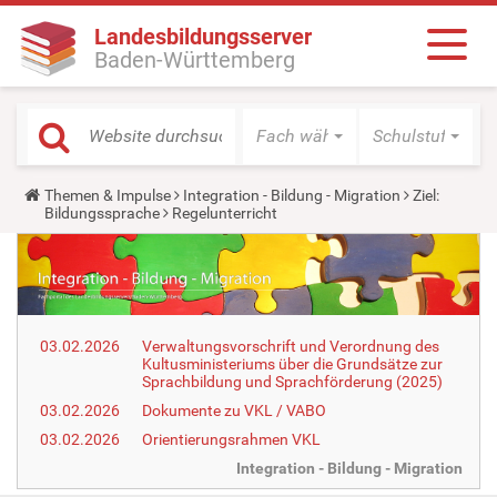
Landesbildungsserver
Baden-Württemberg
Fach wählen
Schulstufe wäh
Y
Themen & Impulse
Integration - Bildung - Migration
Ziel:
o
Bildungssprache
Regelunterricht
u
a
r
e
h
e
r
03.02.2026
Verwaltungsvorschrift und Verordnung des
e
Kultusministeriums über die Grundsätze zur
:
Sprachbildung und Sprachförderung (2025)
03.02.2026
Dokumente zu VKL / VABO
03.02.2026
Orientierungsrahmen VKL
Integration - Bildung - Migration