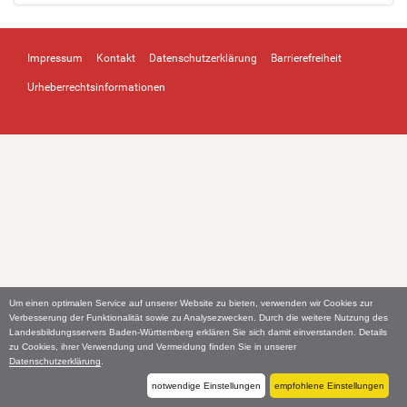
Impressum
Kontakt
Datenschutzerklärung
Barrierefreiheit
Urheberrechtsinformationen
Um einen optimalen Service auf unserer Website zu bieten, verwenden wir Cookies zur
Verbesserung der Funktionalität sowie zu Analysezwecken. Durch die weitere Nutzung des
Landesbildungsservers Baden-Württemberg erklären Sie sich damit einverstanden. Details
zu Cookies, ihrer Verwendung und Vermeidung finden Sie in unserer
Datenschutzerklärung
.
notwendige Einstellungen
empfohlene Einstellungen