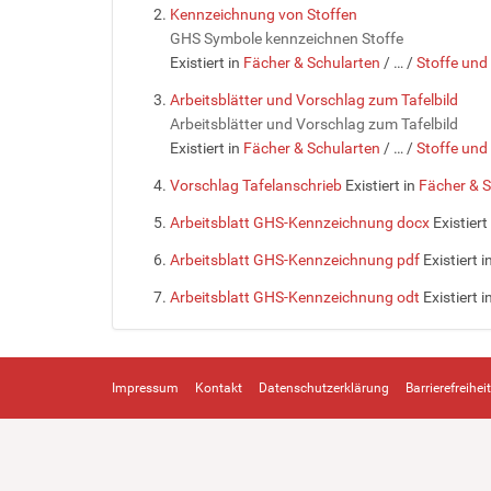
Kennzeichnung von Stoffen
GHS Symbole kennzeichnen Stoffe
Existiert in
Fächer & Schularten
/
…
/
Stoffe und
Arbeitsblätter und Vorschlag zum Tafelbild
Arbeitsblätter und Vorschlag zum Tafelbild
Existiert in
Fächer & Schularten
/
…
/
Stoffe und
Vorschlag Tafelanschrieb
Existiert in
Fächer & S
Arbeitsblatt GHS-Kennzeichnung docx
Existiert
Arbeitsblatt GHS-Kennzeichnung pdf
Existiert i
Arbeitsblatt GHS-Kennzeichnung odt
Existiert i
Impressum
Kontakt
Datenschutzerklärung
Barrierefreiheit