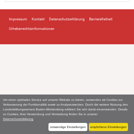
Impressum
Kontakt
Datenschutzerklärung
Barrierefreiheit
Urheberrechtsinformationen
Um einen optimalen Service auf unserer Website zu bieten, verwenden wir Cookies zur
Verbesserung der Funktionalität sowie zu Analysezwecken. Durch die weitere Nutzung des
Landesbildungsservers Baden-Württemberg erklären Sie sich damit einverstanden. Details
zu Cookies, ihrer Verwendung und Vermeidung finden Sie in unserer
Datenschutzerklärung
.
notwendige Einstellungen
empfohlene Einstellungen