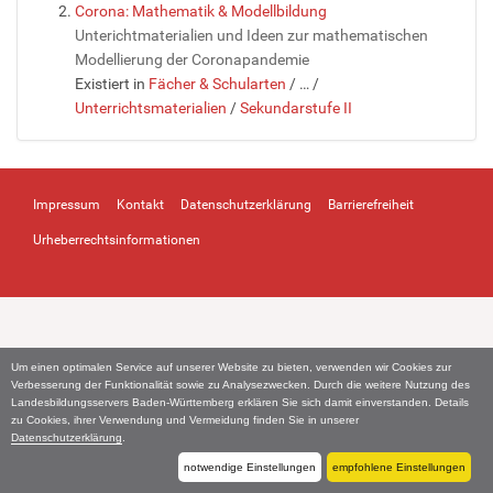
Corona: Mathematik & Modellbildung
Unterichtmaterialien und Ideen zur mathematischen
Modellierung der Coronapandemie
Existiert in
Fächer & Schularten
/
…
/
Unterrichtsmaterialien
/
Sekundarstufe II
Impressum
Kontakt
Datenschutzerklärung
Barrierefreiheit
Urheberrechtsinformationen
Um einen optimalen Service auf unserer Website zu bieten, verwenden wir Cookies zur
Verbesserung der Funktionalität sowie zu Analysezwecken. Durch die weitere Nutzung des
Landesbildungsservers Baden-Württemberg erklären Sie sich damit einverstanden. Details
zu Cookies, ihrer Verwendung und Vermeidung finden Sie in unserer
Datenschutzerklärung
.
notwendige Einstellungen
empfohlene Einstellungen