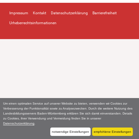
Impressum
Kontakt
Datenschutzerklärung
Barrierefreiheit
Urheberrechtsinformationen
Um einen optimalen Service auf unserer Website zu bieten, verwenden wir Cookies zur
Verbesserung der Funktionalität sowie zu Analysezwecken. Durch die weitere Nutzung des
Landesbildungsservers Baden-Württemberg erklären Sie sich damit einverstanden. Details
zu Cookies, ihrer Verwendung und Vermeidung finden Sie in unserer
Datenschutzerklärung
.
notwendige Einstellungen
empfohlene Einstellungen