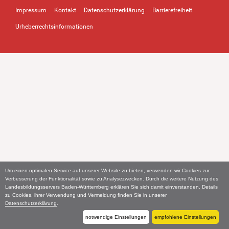
Impressum
Kontakt
Datenschutzerklärung
Barrierefreiheit
Urheberrechtsinformationen
Um einen optimalen Service auf unserer Website zu bieten, verwenden wir Cookies zur
Verbesserung der Funktionalität sowie zu Analysezwecken. Durch die weitere Nutzung des
Landesbildungsservers Baden-Württemberg erklären Sie sich damit einverstanden. Details
zu Cookies, ihrer Verwendung und Vermeidung finden Sie in unserer
Datenschutzerklärung
.
notwendige Einstellungen
empfohlene Einstellungen