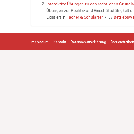
Interaktive Übungen zu den rechtlichen Grundl
Übungen zur Rechts- und Geschäftsfähigkeit un
Existiert in
Fächer & Schularten
/
…
/
Betriebswi
Impressum
Kontakt
Datenschutzerklärung
Barrierefreiheit