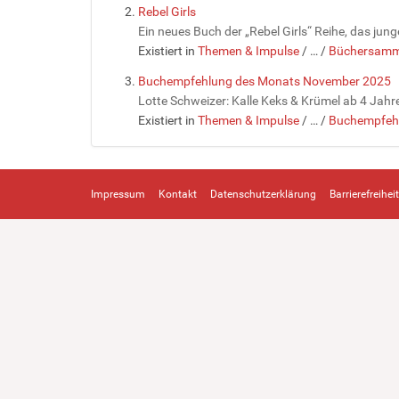
Rebel Girls
Ein neues Buch der „Rebel Girls“ Reihe, das ju
Existiert in
Themen & Impulse
/
…
/
Büchersamm
Buchempfehlung des Monats November 2025
Lotte Schweizer: Kalle Keks & Krümel ab 4 Jahre
Existiert in
Themen & Impulse
/
…
/
Buchempfehl
Impressum
Kontakt
Datenschutzerklärung
Barrierefreiheit