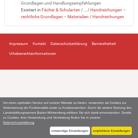
Grundlagen und Handlungsempfehlungen
Existiert in
Fächer & Schularten
/
…
/
Handreichungen –
rechtliche Grundlagen – Materialien
/
Handreichungen
Impressum
Kontakt
Datenschutzerklärung
Barrierefreiheit
Urheberrechtsinformationen
Um einen optimalen Service auf unserer Website zu bieten, verwenden wir Cookies zur
Verbesserung der Funktionalität sowie zu Analysezwecken. Durch die weitere Nutzung des
Landesbildungsservers Baden-Württemberg erklären Sie sich damit einverstanden. Details
zu Cookies, ihrer Verwendung und Vermeidung finden Sie in unserer
Datenschutzerklärung
.
notwendige Einstellungen
empfohlene Einstellungen