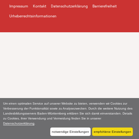
Impressum
Kontakt
Datenschutzerklärung
Barrierefreiheit
Urheberrechtsinformationen
Um einen optimalen Service auf unserer Website zu bieten, verwenden wir Cookies zur
Verbesserung der Funktionalität sowie zu Analysezwecken. Durch die weitere Nutzung des
Landesbildungsservers Baden-Württemberg erklären Sie sich damit einverstanden. Details
zu Cookies, ihrer Verwendung und Vermeidung finden Sie in unserer
Datenschutzerklärung
.
notwendige Einstellungen
empfohlene Einstellungen