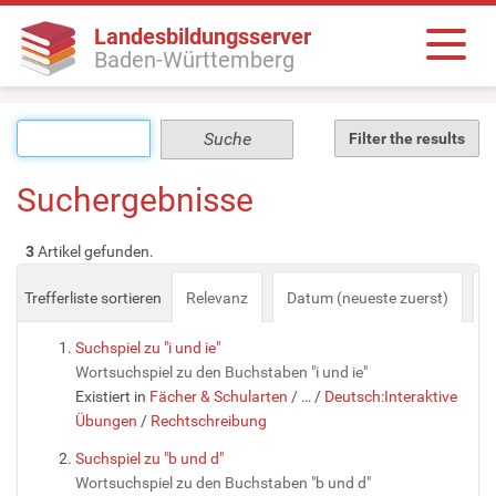
Landesbildungsserver
Baden-Württemberg
Filter the results
Suchergebnisse
3
Artikel gefunden.
Trefferliste sortieren
Relevanz
Datum (neueste zuerst)
a
Suchspiel zu "i und ie"
Wortsuchspiel zu den Buchstaben "i und ie"
Existiert in
Fächer & Schularten
/
…
/
Deutsch:Interaktive
Übungen
/
Rechtschreibung
Suchspiel zu "b und d"
Wortsuchspiel zu den Buchstaben "b und d"