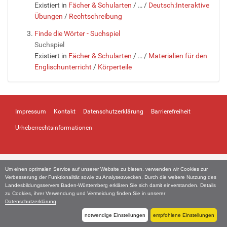
Existiert in
Fächer & Schularten
/
…
/
Deutsch:Interaktive
Übungen
/
Rechtschreibung
Finde die Wörter - Suchspiel
Suchspiel
Existiert in
Fächer & Schularten
/
…
/
Materialien für den
Englischunterricht
/
Körperteile
Impressum
Kontakt
Datenschutzerklärung
Barrierefreiheit
Urheberrechtsinformationen
Um einen optimalen Service auf unserer Website zu bieten, verwenden wir Cookies zur
Verbesserung der Funktionalität sowie zu Analysezwecken. Durch die weitere Nutzung des
Landesbildungsservers Baden-Württemberg erklären Sie sich damit einverstanden. Details
zu Cookies, ihrer Verwendung und Vermeidung finden Sie in unserer
Datenschutzerklärung
.
notwendige Einstellungen
empfohlene Einstellungen