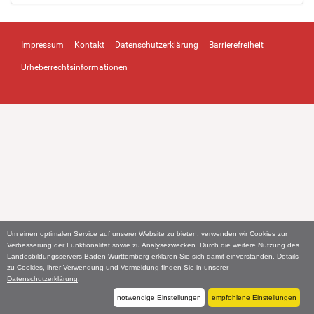
Impressum
Kontakt
Datenschutzerklärung
Barrierefreiheit
Urheberrechtsinformationen
Um einen optimalen Service auf unserer Website zu bieten, verwenden wir Cookies zur
Verbesserung der Funktionalität sowie zu Analysezwecken. Durch die weitere Nutzung des
Landesbildungsservers Baden-Württemberg erklären Sie sich damit einverstanden. Details
zu Cookies, ihrer Verwendung und Vermeidung finden Sie in unserer
Datenschutzerklärung
.
notwendige Einstellungen
empfohlene Einstellungen