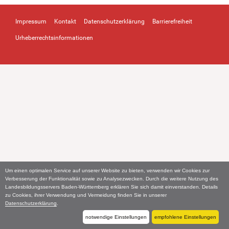
Impressum
Kontakt
Datenschutzerklärung
Barrierefreiheit
Urheberrechtsinformationen
Um einen optimalen Service auf unserer Website zu bieten, verwenden wir Cookies zur
Verbesserung der Funktionalität sowie zu Analysezwecken. Durch die weitere Nutzung des
Landesbildungsservers Baden-Württemberg erklären Sie sich damit einverstanden. Details
zu Cookies, ihrer Verwendung und Vermeidung finden Sie in unserer
Datenschutzerklärung
.
notwendige Einstellungen
empfohlene Einstellungen