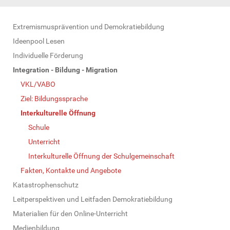
N
Extremismusprävention und Demokratiebildung
a
Ideenpool Lesen
v
Individuelle Förderung
i
Integration - Bildung - Migration
g
VKL/VABO
a
Ziel: Bildungssprache
t
Interkulturelle Öffnung
i
Schule
o
Unterricht
n
Interkulturelle Öffnung der Schulgemeinschaft
Fakten, Kontakte und Angebote
Katastrophenschutz
Leitperspektiven und Leitfaden Demokratiebildung
Materialien für den Online-Unterricht
Medienbildung