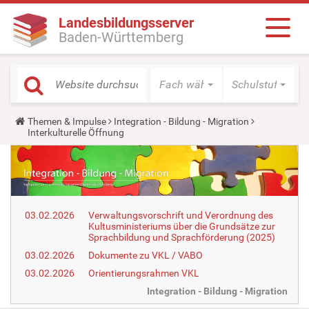
Landesbildungsserver
Baden-Württemberg
Fach wählen
Schulstufe wäh
Y
Themen & Impulse
Integration - Bildung - Migration
o
Interkulturelle Öffnung
u
a
r
e
h
e
r
03.02.2026
Verwaltungsvorschrift und Verordnung des
e
Kultusministeriums über die Grundsätze zur
:
Sprachbildung und Sprachförderung (2025)
03.02.2026
Dokumente zu VKL / VABO
03.02.2026
Orientierungsrahmen VKL
Integration - Bildung - Migration