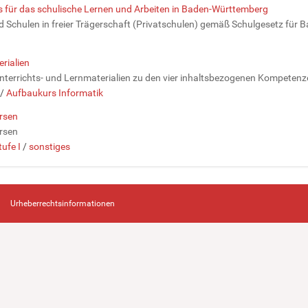
ls für das schulische Lernen und Arbeiten in Baden-Württemberg
d Schulen in freier Trägerschaft (Privatschulen) gemäß Schulgesetz für B
rialien
nterrichts- und Lernmaterialien zu den vier inhaltsbezogenen Kompetenz
/
Aufbaukurs Informatik
rsen
rsen
ufe I
/
sonstiges
Urheberrechtsinformationen