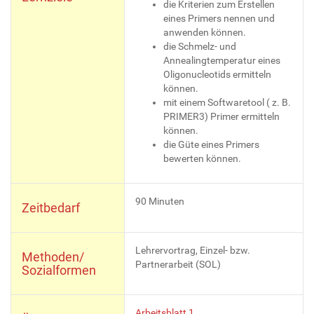
die Kriterien zum Erstellen
eines Primers nennen und
anwenden können.
die Schmelz- und
Annealingtemperatur eines
Oligonucleotids ermitteln
können.
mit einem Softwaretool ( z. B.
PRIMER3) Primer ermitteln
können.
die Güte eines Primers
bewerten können.
90 Minuten
Zeitbedarf
Lehrervortrag, Einzel- bzw.
Methoden/
Partnerarbeit (SOL)
Sozialformen
Arbeitsblatt 1