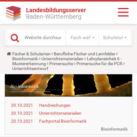
Landesbildungsserver
Baden-Württemberg
Fach wählen
Schulstufe wäh
Y
Fächer & Schularten
Berufliche Fächer und Lernfelder
o
Bioinformatik
Unterrichtsmaterialien
Lehrplaneinheit 6 -
u
Mustererkennung
Primersuche
Primersuche für die PCR
a
Unterrichtsentwurf
r
e
h
e
r
e
:
20.10.2021
Handreichungen
20.10.2021
Unterrichtsmaterialien
20.10.2021
Fachportal Bioinformatik
Bioinformatik