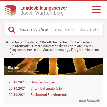
Landesbildungsserver
Baden-Württemberg
Fach wählen
Schulstufe wäh
Y
Fächer & Schularten
Berufliche Fächer und Lernfelder
o
Bioinformatik
Unterrichtsmaterialien
Lehrplaneinheit 7 -
u
Programmieren in der Mustererkennung
Programmieren mit
a
Perl
r
e
h
e
r
e
:
20.10.2021
Handreichungen
20.10.2021
Unterrichtsmaterialien
20.10.2021
Fachportal Bioinformatik
Bioinformatik