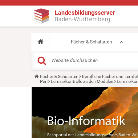
Landesbildungsserver
Baden-Württemberg
Fächer & Schularten
Y
Fächer & Schularten
Berufliche Fächer und Lernfel
o
Perl
Lernzielkontrolle zu den Modulen
Lernzielkon
u
a
r
e
h
e
r
e
: