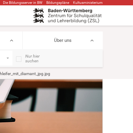
Die Bildungsserver in BW
Bildungspläne
Kultusministerium
Über uns
Nur hier
suchen
hleifer_mit_diamant_jpg.jpg