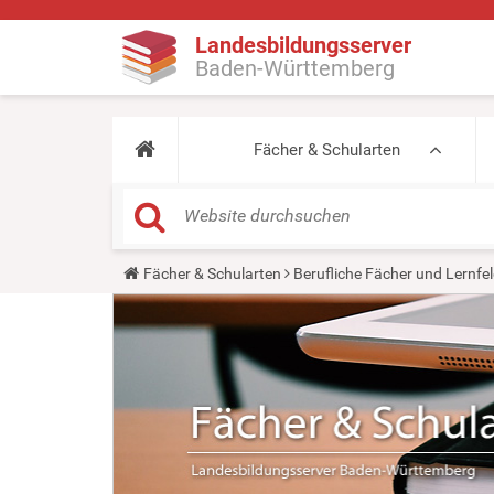
Landesbildungsserver
Baden-Württemberg
Fächer & Schularten
Y
Fächer & Schularten
Berufliche Fächer und Lernfel
o
u
a
r
e
h
e
r
e
: