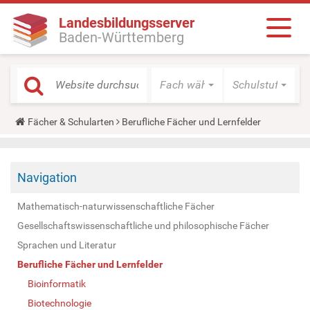
Landesbildungsserver
Baden-Württemberg
Fach wählen
Schulstufe wäh
Y
Fächer & Schularten
Berufliche Fächer und Lernfelder
o
u
a
r
Navigation
e
h
e
Mathematisch-naturwissenschaftliche Fächer
r
e
Gesellschaftswissenschaftliche und philosophische Fächer
:
Sprachen und Literatur
Berufliche Fächer und Lernfelder
Bioinformatik
Biotechnologie