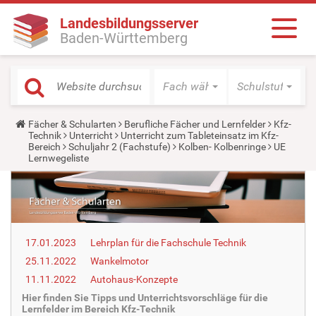
Landesbildungsserver
Baden-Württemberg
Fach wählen
Schulstufe wäh
Y
Fächer & Schularten
Berufliche Fächer und Lernfelder
Kfz-
o
Technik
Unterricht
Unterricht zum Tableteinsatz im Kfz-
u
Bereich
Schuljahr 2 (Fachstufe)
Kolben- Kolbenringe
UE
a
Lernwegeliste
r
e
h
e
r
e
:
17.01.2023
Lehrplan für die Fachschule Technik
25.11.2022
Wankelmotor
11.11.2022
Autohaus-Konzepte
Hier finden Sie Tipps und Unterrichtsvorschläge für die
Lernfelder im Bereich Kfz-Technik