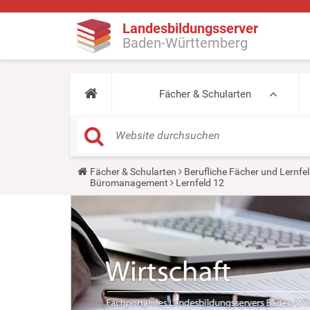
Landesbildungsserver
Baden-Württemberg
Fächer & Schularten
Y
Fächer & Schularten
Berufliche Fächer und Lernfel
o
Büromanagement
Lernfeld 12
u
a
r
e
h
e
r
e
: